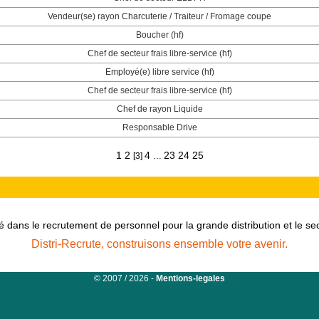
Vendeur(se) rayon Charcuterie / Traiteur / Fromage coupe
Boucher (hf)
Chef de secteur frais libre-service (hf)
Employé(e) libre service (hf)
Chef de secteur frais libre-service (hf)
Chef de rayon Liquide
Responsable Drive
1
2
4
23
24
25
[3]
…
é dans le recrutement de personnel pour la grande distribution et le s
Distri-Recrute, construisons ensemble votre avenir.
© 2007 / 2026 -
Mentions-legales