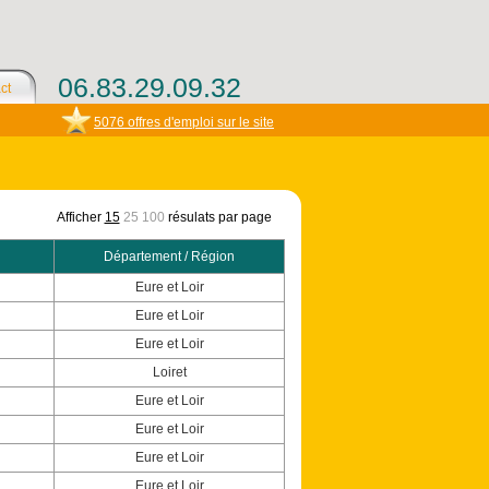
06.83.29.09.32
ct
5076 offres d'emploi sur le site
Afficher
15
25
100
résulats par page
Département / Région
Eure et Loir
Eure et Loir
Eure et Loir
Loiret
Eure et Loir
Eure et Loir
Eure et Loir
Eure et Loir