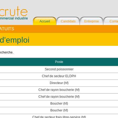
Accueil
Candidats
Entreprise
Conta
ATUITS
 d'emploi
recherche.
Poste
Second poissonnier
Chef de secteur ELDPH
Directeur (hf)
Chef de rayon boucherie (hf)
Chef de rayon boucherie (hf)
Boucher (hf)
Boucher (hf)
Chef de secteur frais libre-service (hf)