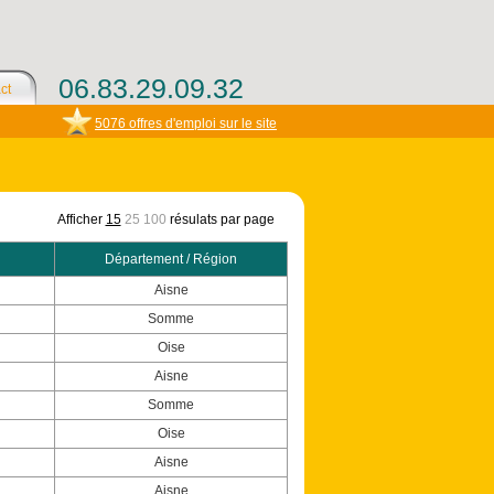
06.83.29.09.32
ct
5076 offres d'emploi sur le site
Afficher
15
25
100
résulats par page
Département / Région
Aisne
Somme
Oise
Aisne
Somme
Oise
Aisne
Aisne