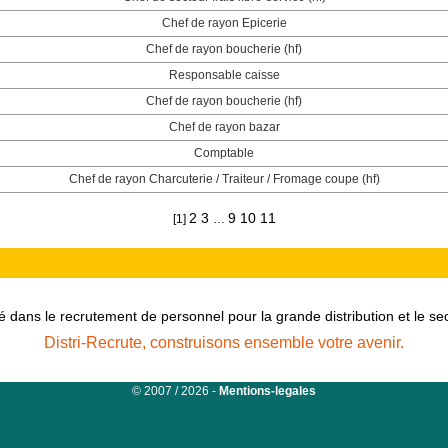
Chef de rayon Epicerie
Chef de rayon boucherie (hf)
Responsable caisse
Chef de rayon boucherie (hf)
Chef de rayon bazar
Comptable
Chef de rayon Charcuterie / Traiteur / Fromage coupe (hf)
2
3
9
10
11
[1]
…
é dans le recrutement de personnel pour la grande distribution et le s
Distri-Recrute, construisons ensemble votre avenir.
© 2007 / 2026 -
Mentions-legales