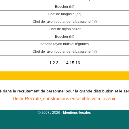
Boucher (hf)
Chef de magasin (h/f)
Chef de rayon boulangerie/pâtisserie (hf)
Chef de rayon bazar
Boucher (hf)
Second rayon fruits et légumes
Chef de rayon boulangerie/pâtisserie (hf)
1
2
3
14
15
16
…
é dans le recrutement de personnel pour la grande distribution et le s
Distri-Recrute, construisons ensemble votre avenir.
© 2007 / 2026 -
Mentions-legales