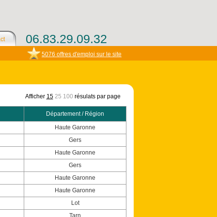
06.83.29.09.32
ct
5076 offres d'emploi sur le site
Afficher
15
25
100
résulats par page
Département / Région
Haute Garonne
Gers
Haute Garonne
Gers
Haute Garonne
Haute Garonne
Lot
Tarn