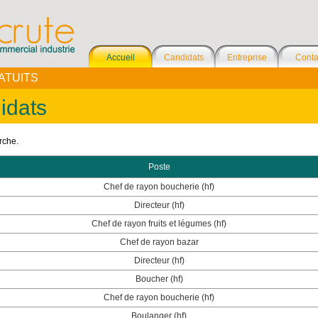
Accueil
Candidats
Entreprise
Conta
ATUITS
idats
rche.
Poste
Chef de rayon boucherie (hf)
Directeur (hf)
Chef de rayon fruits et légumes (hf)
Chef de rayon bazar
Directeur (hf)
Boucher (hf)
Chef de rayon boucherie (hf)
Boulanger (hf)