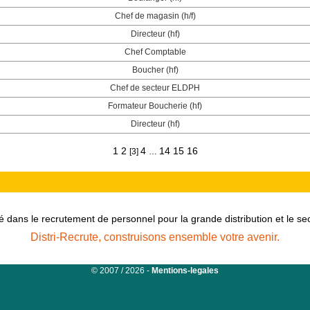
Chef de magasin (h/f)
Directeur (hf)
Chef Comptable
Boucher (hf)
Chef de secteur ELDPH
Formateur Boucherie (hf)
Directeur (hf)
1
2
4
14
15
16
[3]
…
é dans le recrutement de personnel pour la grande distribution et le s
Distri-Recrute, construisons ensemble votre avenir.
© 2007 / 2026 -
Mentions-legales