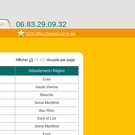
06.83.29.09.32
ct
5076 offres d'emploi sur le site
Afficher
15
25
100
résulats par page
Département / Région
Eure
Haute Vienne
Manche
Seine Maritime
Bas Rhin
Eure et Loir
Seine Maritime
Eure