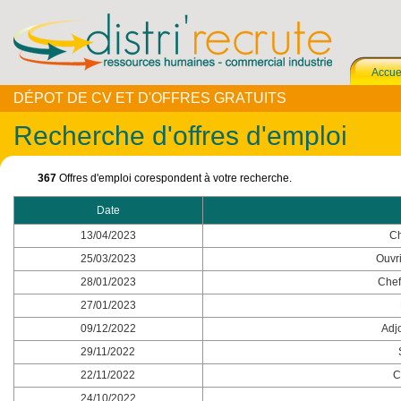
Accue
DÉPOT DE CV ET D'OFFRES GRATUITS
Recherche d'offres d'emploi
367
Offres d'emploi corespondent à votre recherche.
Date
13/04/2023
Ch
25/03/2023
Ouvri
28/01/2023
Chef
27/01/2023
09/12/2022
Adj
29/11/2022
22/11/2022
C
24/10/2022